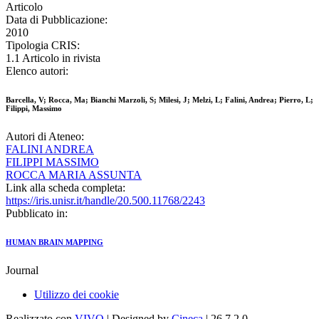
Articolo
Data di Pubblicazione:
2010
Tipologia CRIS:
1.1 Articolo in rivista
Elenco autori:
Barcella, V; Rocca, Ma; Bianchi Marzoli, S; Milesi, J; Melzi, L; Falini, Andrea; Pierro, L;
Filippi, Massimo
Autori di Ateneo:
FALINI ANDREA
FILIPPI MASSIMO
ROCCA MARIA ASSUNTA
Link alla scheda completa:
https://iris.unisr.it/handle/20.500.11768/2243
Pubblicato in:
HUMAN BRAIN MAPPING
Journal
Utilizzo dei cookie
Realizzato con
VIVO
| Designed by
Cineca
| 26.7.2.0