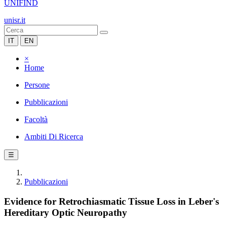
UNIFIND
unisr.it
IT
EN
×
Home
Persone
Pubblicazioni
Facoltà
Ambiti Di Ricerca
☰
Pubblicazioni
Evidence for Retrochiasmatic Tissue Loss in Leber's
Hereditary Optic Neuropathy