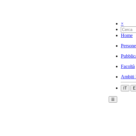
×
Home
Persone
Pubblic
Facoltà
Ambiti 
IT
E
☰