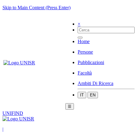
Skip to Main Content (Press Enter)
×
Home
Persone
Pubblicazioni
Facoltà
Ambiti Di Ricerca
IT
EN
☰
UNIFIND
|