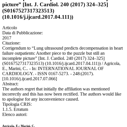
picture” [Int. J. Cardiol. 240 (2017) 324–325]
(S0167527317323513)
(10.1016/j.ijcard.2017.04.111))
Articolo
Data di Pubblicazione:
2017
Citazione:
Corrigendum to “Lung ultrasound predicts decompensation in heart
failure outpatients: Another piece to the puzzle but still an
incomplete picture” [Int. J. Cardiol. 240 (2017) 324–325]
(S0167527317323513) (10.1016/j.ijcard.2017.04.111)) / Agricola,
E., Marini, C.. - In: INTERNATIONAL JOURNAL OF
CARDIOLOGY. - ISSN 0167-5273. - 248:(2017).
[10.1016/j.ijcard.2017.07.066]
Abstract:
The authors regret that initially the affiliation was mentioned
incorrectly and this has now been rectified. The authors would like
to apologise for any inconvenience caused.
Tipologia CRIS:
1.1.5. Erratum
Elenco autori:
Agricola, E.; Marini, C.