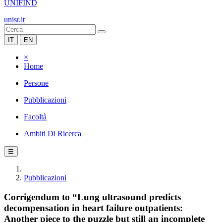
UNIFIND
unisr.it
IT
EN
×
Home
Persone
Pubblicazioni
Facoltà
Ambiti Di Ricerca
☰
Pubblicazioni
Corrigendum to “Lung ultrasound predicts
decompensation in heart failure outpatients:
Another piece to the puzzle but still an incomplete