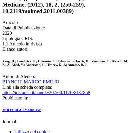
Medicine, (2012), 18, 2, (250-259),
10.2119/molmed.2011.00389)
Articolo
Data di Pubblicazione:
2020
Tipologia CRIS:
1.1 Articolo in rivista
Elenco autori:
Yang, H.; Lundbäck, P.; Ottosson, L.; Erlandsson-Harris, H.; Venereau, E.; Bianchi, M.
E.; Al-Abed, Y.; Andersson, U.; Tracey, K. J.; Antoine, D. J.
Autori di Ateneo:
BIANCHI MARCO EMILIO
Link alla scheda completa:
https://iris.unisr.it/handle/20.500.11768/137858
Pubblicato in:
MOLECULAR MEDICINE
Journal
Utilizzo dei cookie