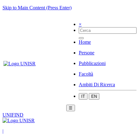
Skip to Main Content (Press Enter)
×
Home
Persone
Pubblicazioni
Facoltà
Ambiti Di Ricerca
IT
EN
☰
UNIFIND
|