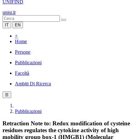
UNIFIND
unisr.it
IT
EN
×
Home
Persone
Pubblicazioni
Facoltà
Ambiti Di Ricerca
☰
Pubblicazioni
Retraction Note to: Redox modification of cysteine
residues regulates the cytokine activity of high
mobility group box-1 (HMGB1) (Molecular