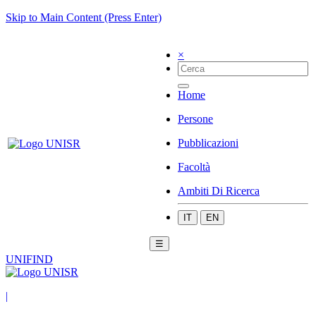
Skip to Main Content (Press Enter)
×
Home
Persone
Pubblicazioni
Facoltà
Ambiti Di Ricerca
IT
EN
☰
UNIFIND
|