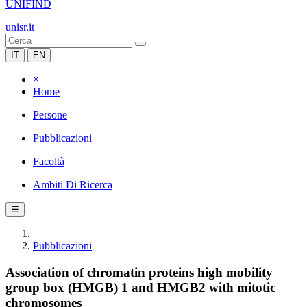
UNIFIND
unisr.it
IT
EN
×
Home
Persone
Pubblicazioni
Facoltà
Ambiti Di Ricerca
☰
Pubblicazioni
Association of chromatin proteins high mobility
group box (HMGB) 1 and HMGB2 with mitotic
chromosomes