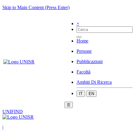
Skip to Main Content (Press Enter)
×
Home
Persone
Pubblicazioni
Facoltà
Ambiti Di Ricerca
IT
EN
☰
UNIFIND
|