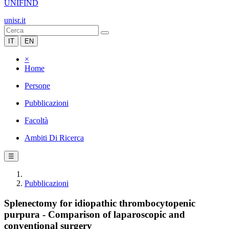
UNIFIND
unisr.it
IT
EN
×
Home
Persone
Pubblicazioni
Facoltà
Ambiti Di Ricerca
☰
Pubblicazioni
Splenectomy for idiopathic thrombocytopenic
purpura - Comparison of laparoscopic and
conventional surgery