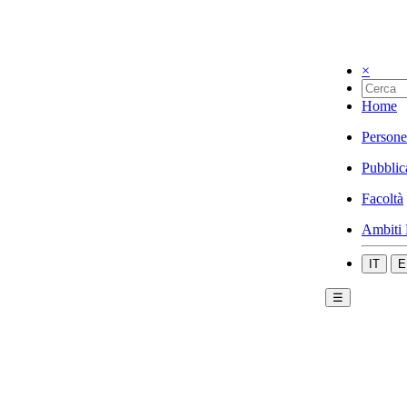
×
Home
Persone
Pubblic
Facoltà
Ambiti 
IT
E
☰