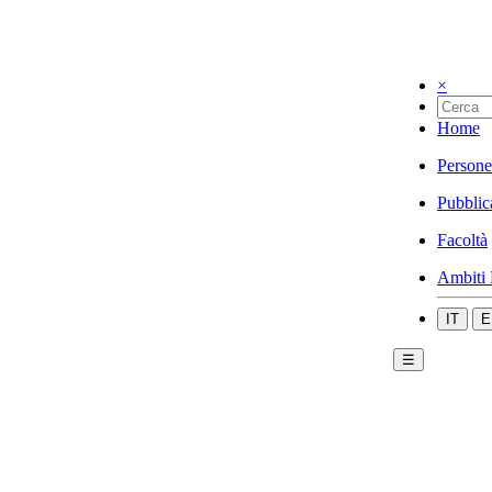
×
Home
Persone
Pubblic
Facoltà
Ambiti 
IT
E
☰