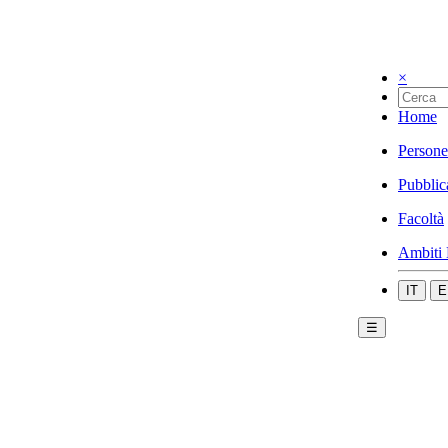
×
Home
Persone
Pubblic
Facoltà
Ambiti 
IT
E
☰