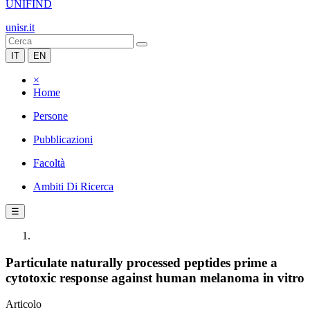
UNIFIND
unisr.it
IT
EN
×
Home
Persone
Pubblicazioni
Facoltà
Ambiti Di Ricerca
☰
Particulate naturally processed peptides prime a
cytotoxic response against human melanoma in vitro
Articolo