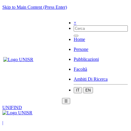
Skip to Main Content (Press Enter)
×
Home
Persone
Pubblicazioni
Facoltà
Ambiti Di Ricerca
IT
EN
☰
UNIFIND
|