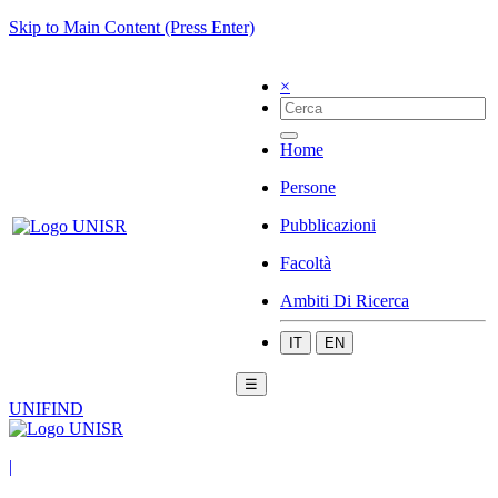
Skip to Main Content (Press Enter)
×
Home
Persone
Pubblicazioni
Facoltà
Ambiti Di Ricerca
IT
EN
☰
UNIFIND
|