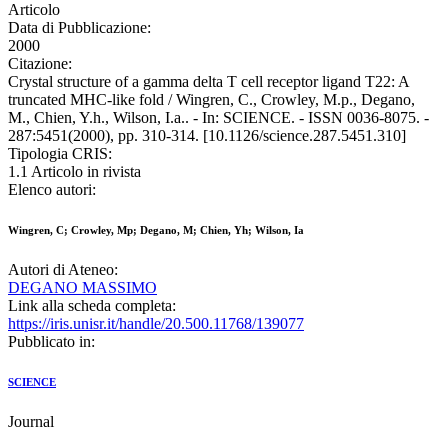
Articolo
Data di Pubblicazione:
2000
Citazione:
Crystal structure of a gamma delta T cell receptor ligand T22: A
truncated MHC-like fold / Wingren, C., Crowley, M.p., Degano,
M., Chien, Y.h., Wilson, I.a.. - In: SCIENCE. - ISSN 0036-8075. -
287:5451(2000), pp. 310-314. [10.1126/science.287.5451.310]
Tipologia CRIS:
1.1 Articolo in rivista
Elenco autori:
Wingren, C; Crowley, Mp; Degano, M; Chien, Yh; Wilson, Ia
Autori di Ateneo:
DEGANO MASSIMO
Link alla scheda completa:
https://iris.unisr.it/handle/20.500.11768/139077
Pubblicato in:
SCIENCE
Journal