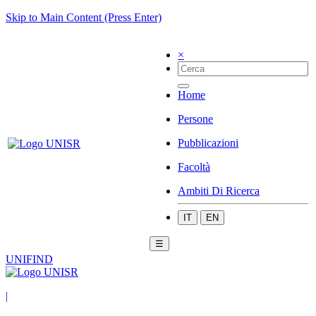
Skip to Main Content (Press Enter)
×
Home
Persone
Pubblicazioni
Facoltà
Ambiti Di Ricerca
IT
EN
☰
UNIFIND
|