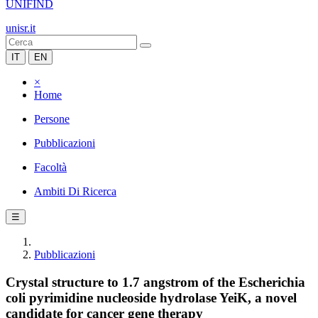
UNIFIND
unisr.it
IT
EN
×
Home
Persone
Pubblicazioni
Facoltà
Ambiti Di Ricerca
☰
Pubblicazioni
Crystal structure to 1.7 angstrom of the Escherichia
coli pyrimidine nucleoside hydrolase YeiK, a novel
candidate for cancer gene therapy