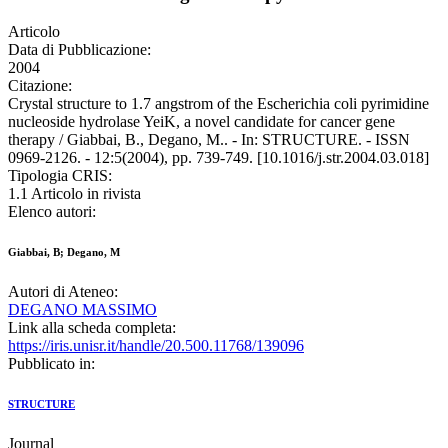
Articolo
Data di Pubblicazione:
2004
Citazione:
Crystal structure to 1.7 angstrom of the Escherichia coli pyrimidine
nucleoside hydrolase YeiK, a novel candidate for cancer gene
therapy / Giabbai, B., Degano, M.. - In: STRUCTURE. - ISSN
0969-2126. - 12:5(2004), pp. 739-749. [10.1016/j.str.2004.03.018]
Tipologia CRIS:
1.1 Articolo in rivista
Elenco autori:
Giabbai, B; Degano, M
Autori di Ateneo:
DEGANO MASSIMO
Link alla scheda completa:
https://iris.unisr.it/handle/20.500.11768/139096
Pubblicato in:
STRUCTURE
Journal