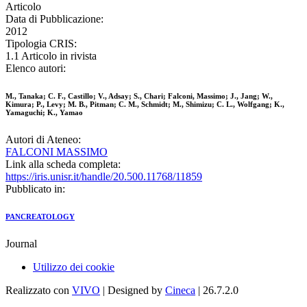
Articolo
Data di Pubblicazione:
2012
Tipologia CRIS:
1.1 Articolo in rivista
Elenco autori:
M., Tanaka; C. F., Castillo; V., Adsay; S., Chari; Falconi, Massimo; J., Jang; W.,
Kimura; P., Levy; M. B., Pitman; C. M., Schmidt; M., Shimizu; C. L., Wolfgang; K.,
Yamaguchi; K., Yamao
Autori di Ateneo:
FALCONI MASSIMO
Link alla scheda completa:
https://iris.unisr.it/handle/20.500.11768/11859
Pubblicato in:
PANCREATOLOGY
Journal
Utilizzo dei cookie
Realizzato con
VIVO
| Designed by
Cineca
| 26.7.2.0