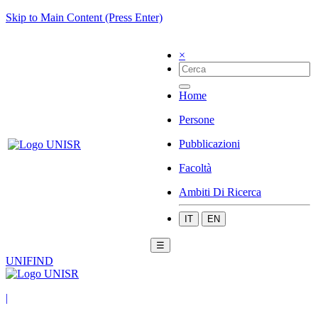
Skip to Main Content (Press Enter)
×
Home
Persone
Pubblicazioni
Facoltà
Ambiti Di Ricerca
IT
EN
☰
UNIFIND
|