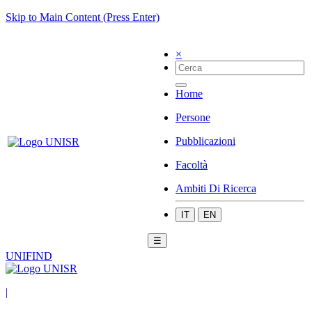
Skip to Main Content (Press Enter)
×
Home
Persone
Pubblicazioni
Facoltà
Ambiti Di Ricerca
IT
EN
☰
UNIFIND
|