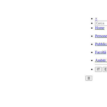
×
Home
Persone
Pubblic
Facoltà
Ambiti 
IT
E
☰