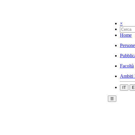
×
Home
Persone
Pubblic
Facoltà
Ambiti 
IT
E
☰