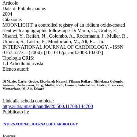
Articolo
Data di Pubblicazione:
2004
Citazione:
MOONLIGHT: a controlled registry of an iridium oxide-coated
stent with angiographic follow-up / Di Mario, C., Grube, E.,
Nisanci, Y., Reifart, N., Colombo, A., Rodermann, J., Muller, R.,
Umman, S., Liistro, F., Montorfano, M., Alt, E.. - In:
INTERNATIONAL JOURNAL OF CARDIOLOGY. - ISSN
0167-5273. - (2004). [10.1016/j.ijcard.2003.10.007]
Tipologia CRIS:
1.1 Articolo in rivista
Elenco autori:
Di Mario, Carlo; Grube, Eberhard; Nisanci, Yilmaz; Reifart, Nicholaus; Colombo,
Antonio; Rodermann, Jörg; Muller, Ralf; Umman, Sabahattin; Liistro, Francesco;
Montorfano, M; Alt, Eckard
Link alla scheda completa:
https://iris.unisr.it/handle/20.500.11768/144700
Pubblicato in:
INTERNATIONAL JOURNAL OF CARDIOLOGY
Journal