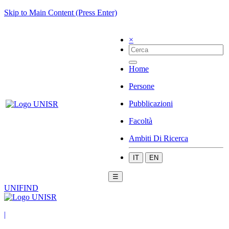
Skip to Main Content (Press Enter)
×
Home
Persone
Pubblicazioni
Facoltà
Ambiti Di Ricerca
IT
EN
☰
UNIFIND
|