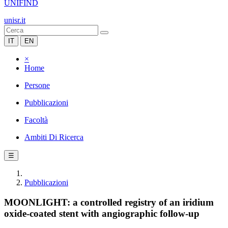
UNIFIND
unisr.it
IT
EN
×
Home
Persone
Pubblicazioni
Facoltà
Ambiti Di Ricerca
☰
Pubblicazioni
MOONLIGHT: a controlled registry of an iridium
oxide-coated stent with angiographic follow-up