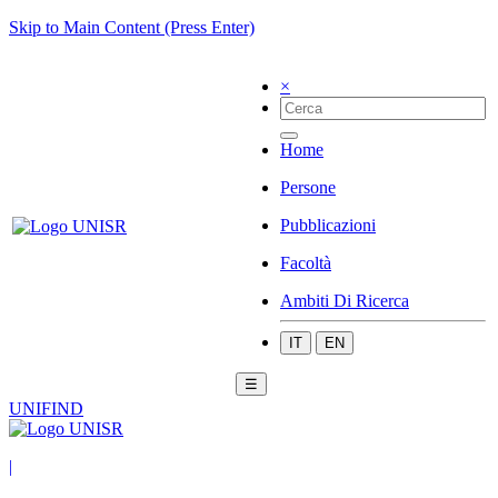
Skip to Main Content (Press Enter)
×
Home
Persone
Pubblicazioni
Facoltà
Ambiti Di Ricerca
IT
EN
☰
UNIFIND
|