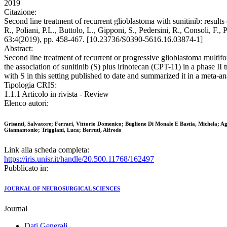
2019
Citazione:
Second line treatment of recurrent glioblastoma with sunitinib: results
R., Poliani, P.L., Buttolo, L., Gipponi, S., Pedersini, R., Consol
63:4(2019), pp. 458-467. [10.23736/S0390-5616.16.03874-1]
Abstract:
Second line treatment of recurrent or progressive glioblastoma multifo
the association of sunitinib (S) plus irinotecan (CPT-11) in a phase II
with S in this setting published to date and summarized it in a meta-an
Tipologia CRIS:
1.1.1 Articolo in rivista - Review
Elenco autori:
Grisanti, Salvatore; Ferrari, Vittorio Domenico; Buglione Di Monale E Bastia, Michela; Aga
Giannantonio; Triggiani, Luca; Berruti, Alfredo
Link alla scheda completa:
https://iris.unisr.it/handle/20.500.11768/162497
Pubblicato in:
JOURNAL OF NEUROSURGICAL SCIENCES
Journal
Dati Generali