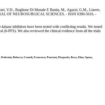
Ferrari, V.D., Buglione Di Monale E Bastia, M., Agazzi, G.M., Liserre,
.. - In: JOURNAL OF NEUROSURGICAL SCIENCES. - ISSN 0390-5616. -
kinase inhibitors have been tested with conflicting results. We tested
val (6-PFS). We also reviewed the clinical evidence from all the trials
 Pedersini, Rebecca; Consoli, Francesca; Panciani, Pierpaolo; Roca, Elisa; Spena,