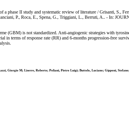
 of a phase II study and systematic review of literature / Grisanti, S., 
i, F., Panciani, P., Roca, E., Spena, G., Triggiani, L., Berruti, A
rme (GBM) is not standardized. Anti-angiogenic strategies with tyrosine-
 trial in terms of response rate (RR) and 6-months progression-free survi
alysis.
zzi, Giorgio M; Liserre, Roberto; Poliani, Pietro Luigi; Buttolo, Luciano; Gipponi, Stefano;