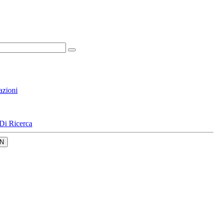
azioni
Di Ricerca
N