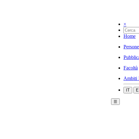
×
Home
Persone
Pubblic
Facoltà
Ambiti 
IT
E
☰