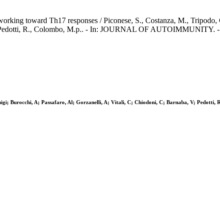
orking toward Th17 responses / Piconese, S., Costanza, M., Tripodo, C., 
a, V., Pedotti, R., Colombo, M.p.. - In: JOURNAL OF AUTOIMMUNITY. -
Luigi; Burocchi, A; Passafaro, Al; Gorzanelli, A; Vitali, C; Chiodoni, C; Barnaba, V; Pedotti