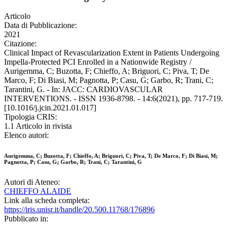
Articolo
Data di Pubblicazione:
2021
Citazione:
Clinical Impact of Revascularization Extent in Patients Undergoing
Impella-Protected PCI Enrolled in a Nationwide Registry /
Aurigemma, C; Buzotta, F; Chieffo, A; Briguori, C; Piva, T; De
Marco, F; Di Biasi, M; Pagnotta, P; Casu, G; Garbo, R; Trani, C;
Tarantini, G. - In: JACC: CARDIOVASCULAR
INTERVENTIONS. - ISSN 1936-8798. - 14:6(2021), pp. 717-719.
[10.1016/j.jcin.2021.01.017]
Tipologia CRIS:
1.1 Articolo in rivista
Elenco autori:
Aurigemma, C; Buzotta, F; Chieffo, A; Briguori, C; Piva, T; De Marco, F; Di Biasi, M;
Pagnotta, P; Casu, G; Garbo, R; Trani, C; Tarantini, G
Autori di Ateneo:
CHIEFFO ALAIDE
Link alla scheda completa:
https://iris.unisr.it/handle/20.500.11768/176896
Pubblicato in: