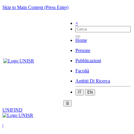
Skip to Main Content (Press Enter)
×
Home
Persone
Pubblicazioni
Facoltà
Ambiti Di Ricerca
IT
EN
☰
UNIFIND
|