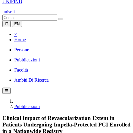
UNIFIND
unisr.it
IT
EN
×
Home
Persone
Pubblicazioni
Facoltà
Ambiti Di Ricerca
☰
Pubblicazioni
Clinical Impact of Revascularization Extent in
Patients Undergoing Impella-Protected PCI Enrolled
in a Nationwide Registry