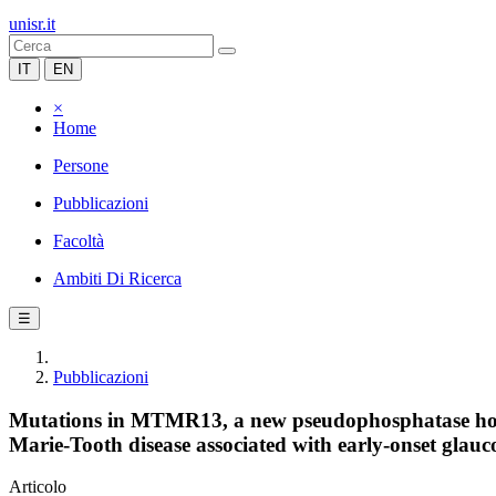
unisr.it
IT
EN
×
Home
Persone
Pubblicazioni
Facoltà
Ambiti Di Ricerca
☰
Pubblicazioni
Mutations in MTMR13, a new pseudophosphatase homo
Marie-Tooth disease associated with early-onset glau
Articolo