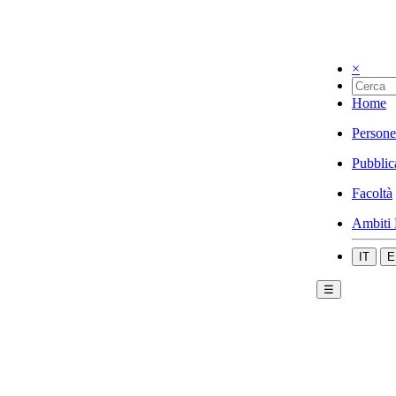
×
Home
Persone
Pubblic
Facoltà
Ambiti 
IT
E
☰