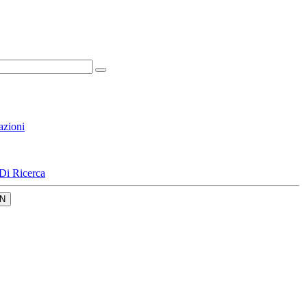
azioni
Di Ricerca
N