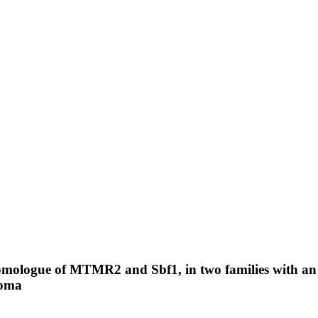
logue of MTMR2 and Sbf1, in two families with an a
coma