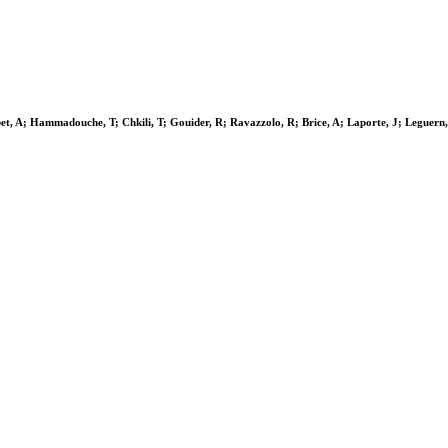
et, A; Hammadouche, T; Chkili, T; Gouider, R; Ravazzolo, R; Brice, A; Laporte, J; Leguern,