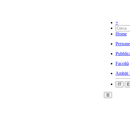
×
Home
Persone
Pubblic
Facoltà
Ambiti 
IT
E
☰