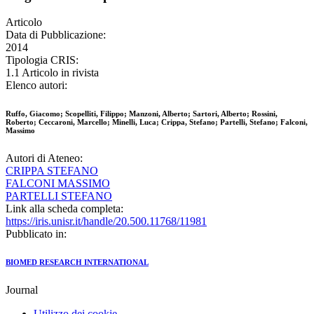
Articolo
Data di Pubblicazione:
2014
Tipologia CRIS:
1.1 Articolo in rivista
Elenco autori:
Ruffo, Giacomo; Scopelliti, Filippo; Manzoni, Alberto; Sartori, Alberto; Rossini,
Roberto; Ceccaroni, Marcello; Minelli, Luca; Crippa, Stefano; Partelli, Stefano; Falconi,
Massimo
Autori di Ateneo:
CRIPPA STEFANO
FALCONI MASSIMO
PARTELLI STEFANO
Link alla scheda completa:
https://iris.unisr.it/handle/20.500.11768/11981
Pubblicato in:
BIOMED RESEARCH INTERNATIONAL
Journal
Utilizzo dei cookie