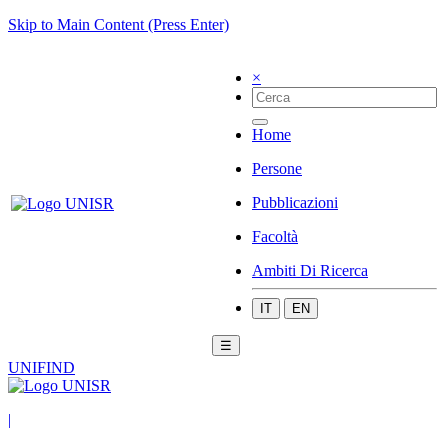
Skip to Main Content (Press Enter)
×
Home
Persone
Pubblicazioni
Facoltà
Ambiti Di Ricerca
IT
EN
☰
UNIFIND
|