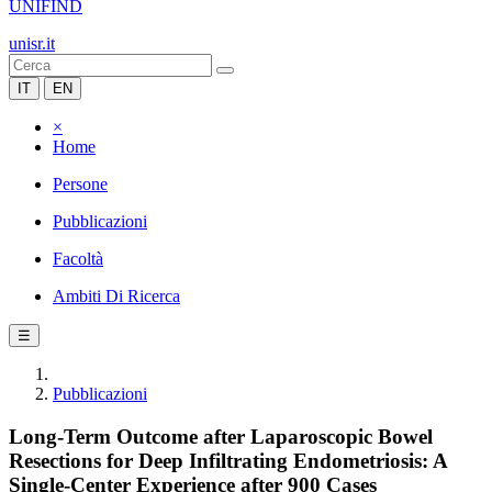
UNIFIND
unisr.it
IT
EN
×
Home
Persone
Pubblicazioni
Facoltà
Ambiti Di Ricerca
☰
Pubblicazioni
Long-Term Outcome after Laparoscopic Bowel
Resections for Deep Infiltrating Endometriosis: A
Single-Center Experience after 900 Cases