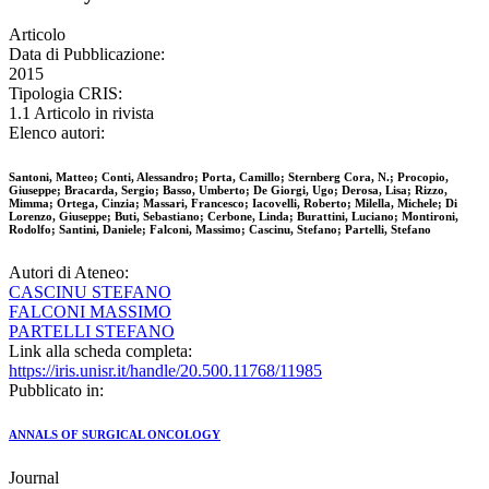
Articolo
Data di Pubblicazione:
2015
Tipologia CRIS:
1.1 Articolo in rivista
Elenco autori:
Santoni, Matteo; Conti, Alessandro; Porta, Camillo; Sternberg Cora, N.; Procopio,
Giuseppe; Bracarda, Sergio; Basso, Umberto; De Giorgi, Ugo; Derosa, Lisa; Rizzo,
Mimma; Ortega, Cinzia; Massari, Francesco; Iacovelli, Roberto; Milella, Michele; Di
Lorenzo, Giuseppe; Buti, Sebastiano; Cerbone, Linda; Burattini, Luciano; Montironi,
Rodolfo; Santini, Daniele; Falconi, Massimo; Cascinu, Stefano; Partelli, Stefano
Autori di Ateneo:
CASCINU STEFANO
FALCONI MASSIMO
PARTELLI STEFANO
Link alla scheda completa:
https://iris.unisr.it/handle/20.500.11768/11985
Pubblicato in:
ANNALS OF SURGICAL ONCOLOGY
Journal