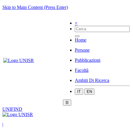
Skip to Main Content (Press Enter)
×
Home
Persone
Pubblicazioni
Facoltà
Ambiti Di Ricerca
IT
EN
☰
UNIFIND
|