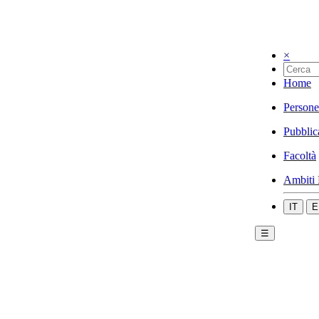
×
Home
Persone
Pubblic
Facoltà
Ambiti 
IT
E
☰