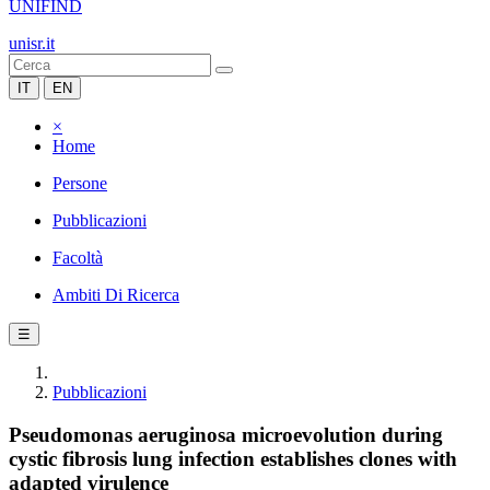
UNIFIND
unisr.it
IT
EN
×
Home
Persone
Pubblicazioni
Facoltà
Ambiti Di Ricerca
☰
Pubblicazioni
Pseudomonas aeruginosa microevolution during
cystic fibrosis lung infection establishes clones with
adapted virulence