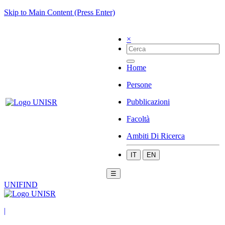
Skip to Main Content (Press Enter)
×
Home
Persone
Pubblicazioni
Facoltà
Ambiti Di Ricerca
IT
EN
☰
UNIFIND
|