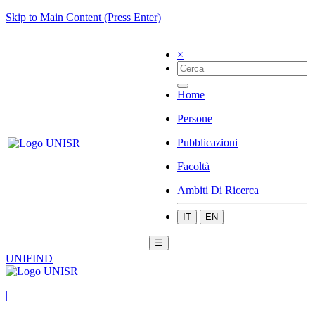
Skip to Main Content (Press Enter)
×
Home
Persone
Pubblicazioni
Facoltà
Ambiti Di Ricerca
IT
EN
☰
UNIFIND
|