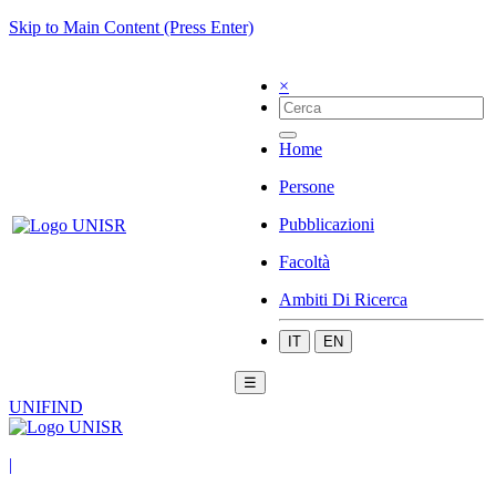
Skip to Main Content (Press Enter)
×
Home
Persone
Pubblicazioni
Facoltà
Ambiti Di Ricerca
IT
EN
☰
UNIFIND
|