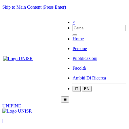
Skip to Main Content (Press Enter)
×
Home
Persone
Pubblicazioni
Facoltà
Ambiti Di Ricerca
IT
EN
☰
UNIFIND
|