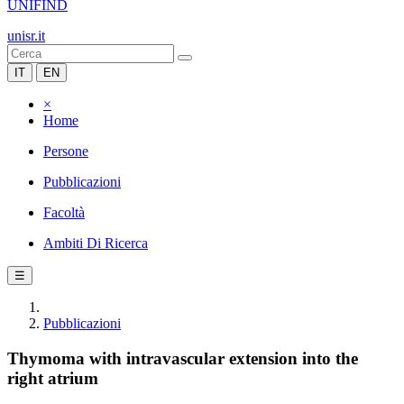
UNIFIND
unisr.it
IT
EN
×
Home
Persone
Pubblicazioni
Facoltà
Ambiti Di Ricerca
☰
Pubblicazioni
Thymoma with intravascular extension into the
right atrium