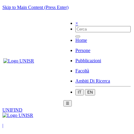
Skip to Main Content (Press Enter)
×
Home
Persone
Pubblicazioni
Facoltà
Ambiti Di Ricerca
IT
EN
☰
UNIFIND
|