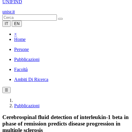
UNIFIND
unisr.it
IT
EN
×
Home
Persone
Pubblicazioni
Facoltà
Ambiti Di Ricerca
☰
Pubblicazioni
Cerebrospinal fluid detection of interleukin-1 beta in
phase of remission predicts disease progression in
multiple sclerosis