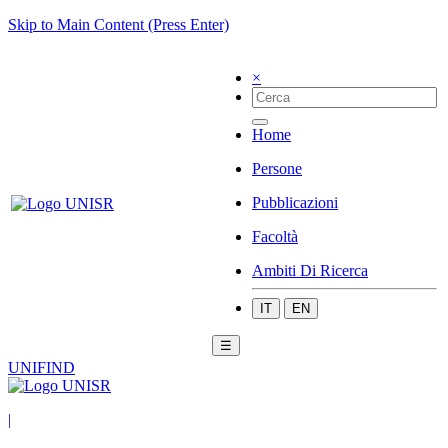
Skip to Main Content (Press Enter)
×
Home
Persone
Pubblicazioni
Facoltà
Ambiti Di Ricerca
IT
EN
☰
UNIFIND
|