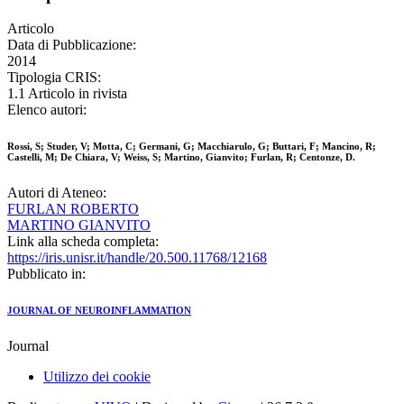
Articolo
Data di Pubblicazione:
2014
Tipologia CRIS:
1.1 Articolo in rivista
Elenco autori:
Rossi, S; Studer, V; Motta, C; Germani, G; Macchiarulo, G; Buttari, F; Mancino, R;
Castelli, M; De Chiara, V; Weiss, S; Martino, Gianvito; Furlan, R; Centonze, D.
Autori di Ateneo:
FURLAN ROBERTO
MARTINO GIANVITO
Link alla scheda completa:
https://iris.unisr.it/handle/20.500.11768/12168
Pubblicato in:
JOURNAL OF NEUROINFLAMMATION
Journal
Utilizzo dei cookie