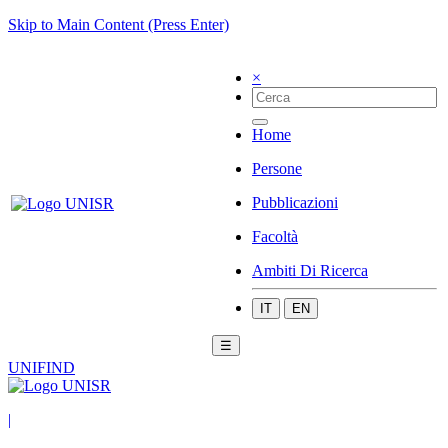
Skip to Main Content (Press Enter)
×
Home
Persone
Pubblicazioni
Facoltà
Ambiti Di Ricerca
IT
EN
☰
UNIFIND
|