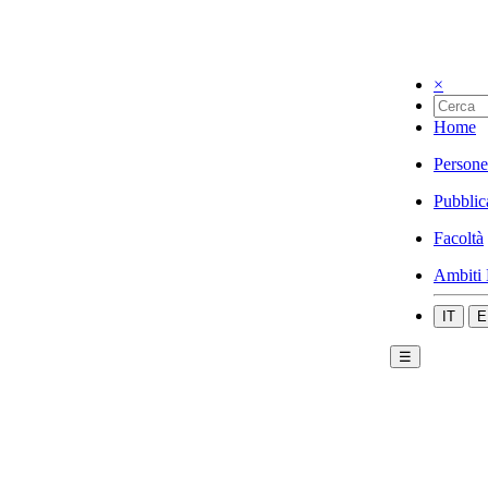
×
Home
Persone
Pubblic
Facoltà
Ambiti 
IT
E
☰