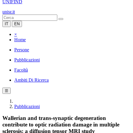
UNIFIND
unisr.it
IT
EN
×
Home
Persone
Pubblicazioni
Facoltà
Ambiti Di Ricerca
☰
Pubblicazioni
Wallerian and trans-synaptic degeneration
contribute to optic radiation damage in multiple
sclerosis: a diffusion tensor MRI study