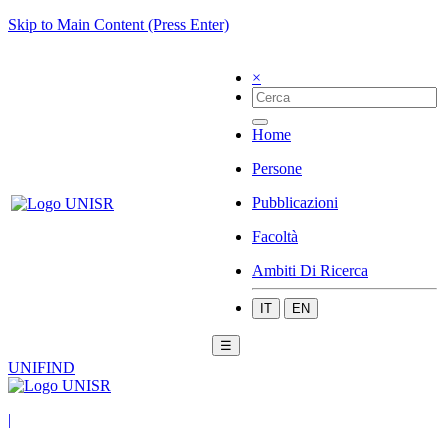
Skip to Main Content (Press Enter)
×
Home
Persone
Pubblicazioni
Facoltà
Ambiti Di Ricerca
IT
EN
☰
UNIFIND
|