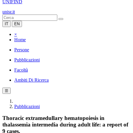
UNIFIND
unisr.it
IT
EN
×
Home
Persone
Pubblicazioni
Facoltà
Ambiti Di Ricerca
☰
Pubblicazioni
Thoracic extramedullary hematopoiesis in
thalassemia intermedia during adult life: a report of
9 cases.