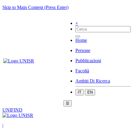
Skip to Main Content (Press Enter)
×
Home
Persone
Pubblicazioni
Facoltà
Ambiti Di Ricerca
IT
EN
☰
UNIFIND
|