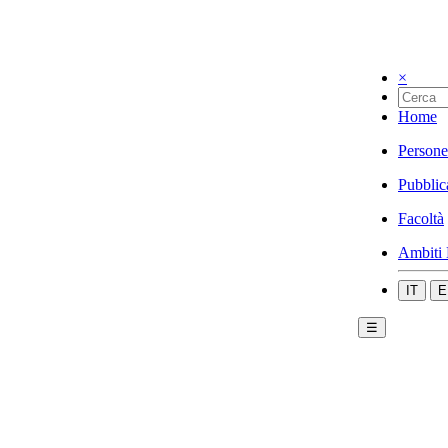
×
Home
Persone
Pubblic
Facoltà
Ambiti 
IT
E
☰