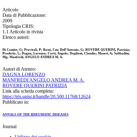
Articolo
Data di Pubblicazione:
2009
Tipologia CRIS:
1.1 Articolo in rivista
Elenco autori:
Di Comite, G; Previtali, P; Rossi, Cm; Dell'Antonio, G; ROVERE QUERINI, Patrizia;
Praderio, L; Dagna, Lorenzo; Corti, Angelo; Doglioni, Claudio; Maseri, A; Sabbadini,
Mg; Manfredi, ANGELO ANDREA M. A.
Autori di Ateneo:
DAGNA LORENZO
MANFREDI ANGELO ANDREA M. A.
ROVERE QUERINI PATRIZIA
Link alla scheda completa:
https://iris.unisr.it/handle/20.500.11768/12624
Pubblicato in:
ANNALS OF THE RHEUMATIC DISEASES
Journal
Utilizzo dei cookie