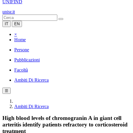
UNIFIND
unisr.it
IT
EN
×
Home
Persone
Pubblicazioni
Facoltà
Ambiti Di Ricerca
☰
Ambiti Di Ricerca
High blood levels of chromogranin A in giant cell
arteritis identify patients refractory to corticosteroid
treatment