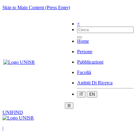
Skip to Main Content (Press Enter)
×
Home
Persone
Pubblicazioni
Facoltà
Ambiti Di Ricerca
IT
EN
☰
UNIFIND
|