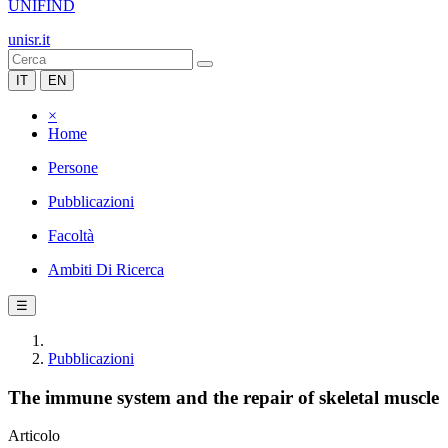
UNIFIND
unisr.it
IT
EN
×
Home
Persone
Pubblicazioni
Facoltà
Ambiti Di Ricerca
☰
Pubblicazioni
The immune system and the repair of skeletal muscle
Articolo