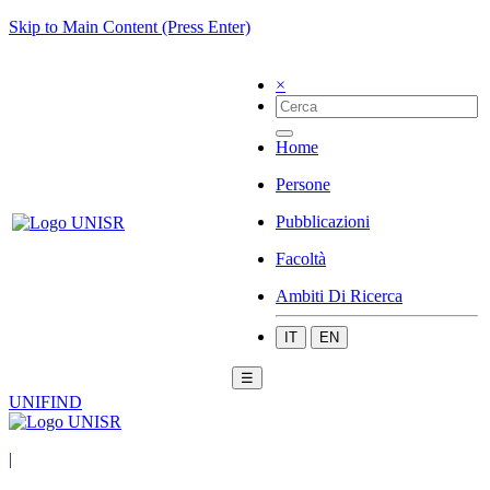
Skip to Main Content (Press Enter)
×
Home
Persone
Pubblicazioni
Facoltà
Ambiti Di Ricerca
IT
EN
☰
UNIFIND
|