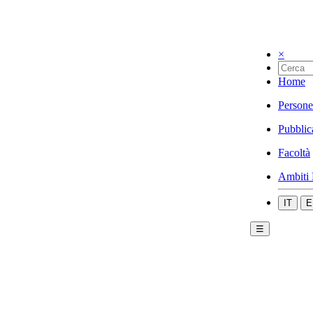
×
Home
Persone
Pubblic
Facoltà
Ambiti 
IT
E
☰