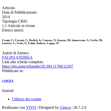
Articolo
Data di Pubblicazione:
2014
Tipologia CRIS:
1.1 Articolo in rivista
Elenco autori:
Crespi, C; Cerami, C; Dodich, A; Canessa, N; Arpone, M; Iannaccone, S; Corbo, M;
Lunetta, C; Scola, E; Falini, Andrea; Cappa, Sf
Autori di Ateneo:
FALINI ANDREA
Link alla scheda completa:
https://iris.unisr.it/handle/20.500.11768/12207
Pubblicato in:
CORTEX
Journal
Utilizzo dei cookie
Realizzato con
VIVO
| Designed by
Cineca
| 26.7.2.0