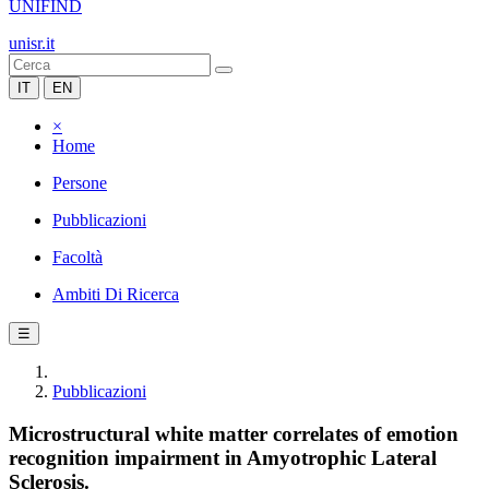
UNIFIND
unisr.it
IT
EN
×
Home
Persone
Pubblicazioni
Facoltà
Ambiti Di Ricerca
☰
Pubblicazioni
Microstructural white matter correlates of emotion
recognition impairment in Amyotrophic Lateral
Sclerosis.