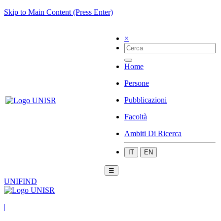
Skip to Main Content (Press Enter)
×
Home
Persone
Pubblicazioni
Facoltà
Ambiti Di Ricerca
IT
EN
☰
UNIFIND
|