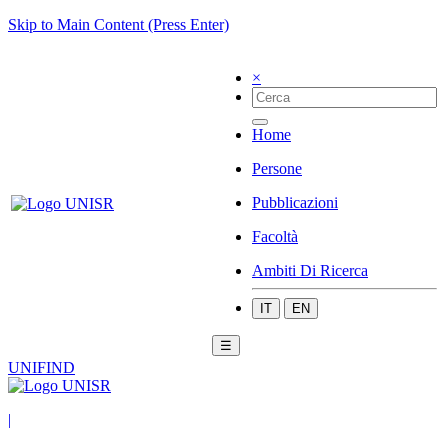
Skip to Main Content (Press Enter)
×
Home
Persone
Pubblicazioni
Facoltà
Ambiti Di Ricerca
IT
EN
☰
UNIFIND
|