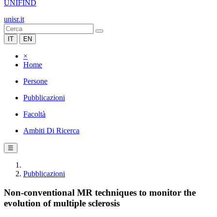
UNIFIND
unisr.it
IT
EN
×
Home
Persone
Pubblicazioni
Facoltà
Ambiti Di Ricerca
☰
Pubblicazioni
Non-conventional MR techniques to monitor the
evolution of multiple sclerosis