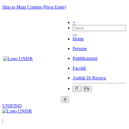
Skip to Main Content (Press Enter)
×
Home
Persone
Pubblicazioni
Facoltà
Ambiti Di Ricerca
IT
EN
☰
UNIFIND
|