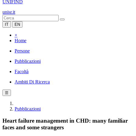
UNIFIND
unisr.it
IT
EN
×
Home
Persone
Pubblicazioni
Facoltà
Ambiti Di Ricerca
☰
Pubblicazioni
Heart failure management in CHD: many familiar
faces and some strangers