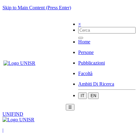
Skip to Main Content (Press Enter)
×
Home
Persone
Pubblicazioni
Facoltà
Ambiti Di Ricerca
IT
EN
☰
UNIFIND
|