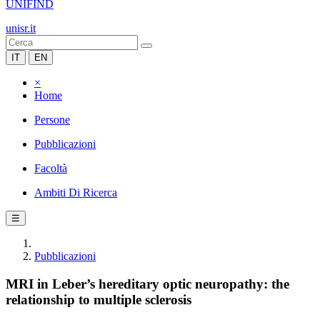
UNIFIND
unisr.it
IT
EN
×
Home
Persone
Pubblicazioni
Facoltà
Ambiti Di Ricerca
☰
Pubblicazioni
MRI in Leber’s hereditary optic neuropathy: the
relationship to multiple sclerosis