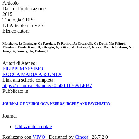
Articolo
Data di Pubblicazione:
2015
Tipologia CRIS:
1.1 Articolo in rivista
Elenco autori:
Matthews, L; Enzinger, C; Fazekas, F; Rovira, A; Ciccarelli, O; Dotti, Mt; Filippi,
Massimo; Frederiksen, Jl; Giorgio, A; Küker, W; Lukas, C; Rocca, Ma; De Stefano, N;
Toosy, A; Yousry, Ta; Palace, J.
Autori di Ateneo:
FILIPPI MASSIMO
ROCCA MARIA ASSUNTA
Link alla scheda completa:
https://iris.unisr.it/handle/20.500.11768/14037
Pubblicato in:
JOURNAL OF NEUROLOGY, NEUROSURGERY AND PSYCHIATRY
Journal
Utilizzo dei cookie
Realizzato con
VIVO
| Designed by
Cineca
| 26.7.2.0