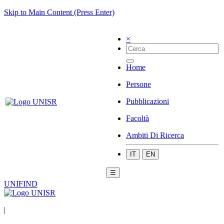
Skip to Main Content (Press Enter)
×
Home
Persone
Pubblicazioni
Facoltà
Ambiti Di Ricerca
IT
EN
☰
UNIFIND
|