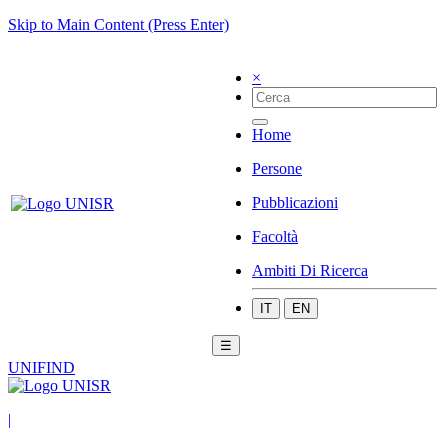
Skip to Main Content (Press Enter)
×
Home
Persone
Pubblicazioni
Facoltà
Ambiti Di Ricerca
IT
EN
☰
UNIFIND
|