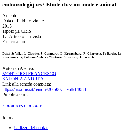
endourologiques? Etude chez un modele animal.
Articolo
Data di Pubblicazione:
2015
Tipologia CRIS:
1.1 Articolo in rivista
Elenco autori:
Doizi, S; Villa, L; Cloutier, J; Comperat, E; Kronenberg, P; Charlotte, F; Berthe, L;
Rouchausse, Y; Salonia, Andrea; Montorsi, Francesco; Traxer, O.
Autori di Ateneo:
MONTORSI FRANCESCO
SALONIA ANDREA
Link alla scheda completa:
https://iris.unisr.it/handle/20.500.11768/14083
Pubblicato in:
PROGRES EN UROLOGIE
Journal
Utilizzo dei cookie