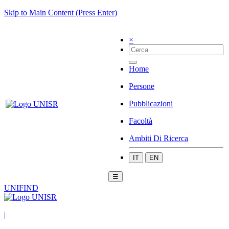
Skip to Main Content (Press Enter)
×
Home
Persone
Pubblicazioni
Facoltà
Ambiti Di Ricerca
IT
EN
☰
UNIFIND
|