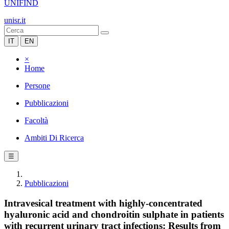
UNIFIND
unisr.it
IT
EN
×
Home
Persone
Pubblicazioni
Facoltà
Ambiti Di Ricerca
☰
Pubblicazioni
Intravesical treatment with highly-concentrated
hyaluronic acid and chondroitin sulphate in patients
with recurrent urinary tract infections: Results from