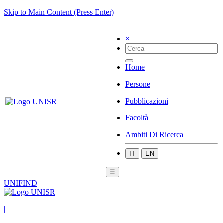
Skip to Main Content (Press Enter)
×
Home
Persone
Pubblicazioni
Facoltà
Ambiti Di Ricerca
IT
EN
☰
UNIFIND
|