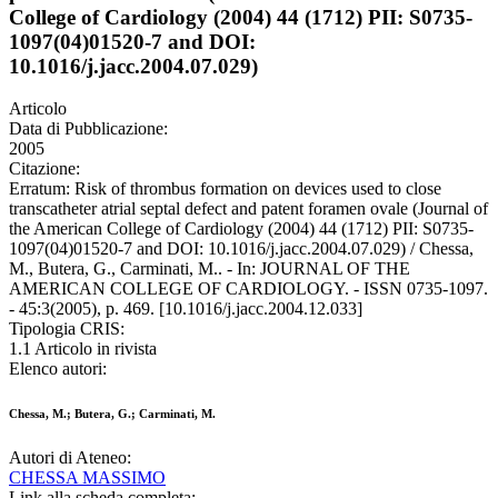
College of Cardiology (2004) 44 (1712) PII: S0735-
1097(04)01520-7 and DOI:
10.1016/j.jacc.2004.07.029)
Articolo
Data di Pubblicazione:
2005
Citazione:
Erratum: Risk of thrombus formation on devices used to close
transcatheter atrial septal defect and patent foramen ovale (Journal of
the American College of Cardiology (2004) 44 (1712) PII: S0735-
1097(04)01520-7 and DOI: 10.1016/j.jacc.2004.07.029) / Chessa,
M., Butera, G., Carminati, M.. - In: JOURNAL OF THE
AMERICAN COLLEGE OF CARDIOLOGY. - ISSN 0735-1097.
- 45:3(2005), p. 469. [10.1016/j.jacc.2004.12.033]
Tipologia CRIS:
1.1 Articolo in rivista
Elenco autori:
Chessa, M.; Butera, G.; Carminati, M.
Autori di Ateneo:
CHESSA MASSIMO
Link alla scheda completa: