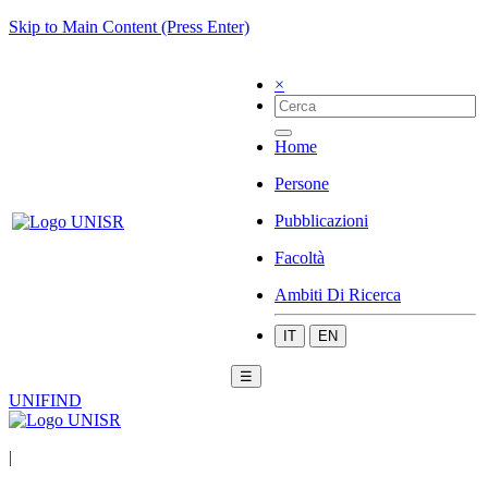
Skip to Main Content (Press Enter)
×
Home
Persone
Pubblicazioni
Facoltà
Ambiti Di Ricerca
IT
EN
☰
UNIFIND
|