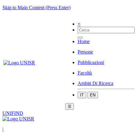
Skip to Main Content (Press Enter)
×
Home
Persone
Pubblicazioni
Facoltà
Ambiti Di Ricerca
IT
EN
☰
UNIFIND
|