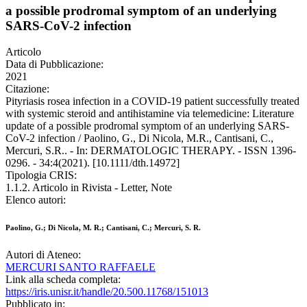
a possible prodromal symptom of an underlying
SARS-CoV-2 infection
Articolo
Data di Pubblicazione:
2021
Citazione:
Pityriasis rosea infection in a COVID-19 patient successfully treated
with systemic steroid and antihistamine via telemedicine: Literature
update of a possible prodromal symptom of an underlying SARS-
CoV-2 infection / Paolino, G., Di Nicola, M.R., Cantisani, C.,
Mercuri, S.R.. - In: DERMATOLOGIC THERAPY. - ISSN 1396-
0296. - 34:4(2021). [10.1111/dth.14972]
Tipologia CRIS:
1.1.2. Articolo in Rivista - Letter, Note
Elenco autori:
Paolino, G.; Di Nicola, M. R.; Cantisani, C.; Mercuri, S. R.
Autori di Ateneo:
MERCURI SANTO RAFFAELE
Link alla scheda completa:
https://iris.unisr.it/handle/20.500.11768/151013
Pubblicato in: