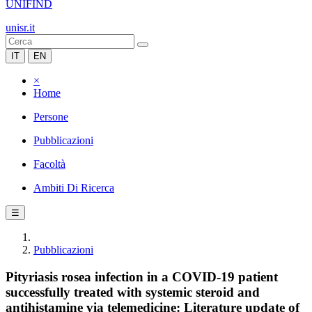
UNIFIND
unisr.it
IT
EN
×
Home
Persone
Pubblicazioni
Facoltà
Ambiti Di Ricerca
☰
Pubblicazioni
Pityriasis rosea infection in a COVID-19 patient
successfully treated with systemic steroid and
antihistamine via telemedicine: Literature update of